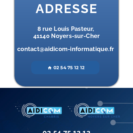
ADRESSE
8 rue Louis Pasteur,
41140 Noyers-sur-Cher
contact@aidicom-informatique.fr
02 54 75 12 12
home
02 54 75 12 12