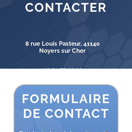
CONTACTER
8 rue Louis Pasteur,
41140
Noyers sur Cher
02 54 75 12 12
ZA - Les Vigneaux,
36210
Chabris
FORMULAIRE
contact@aidicom-informatique.fr
DE CONTACT