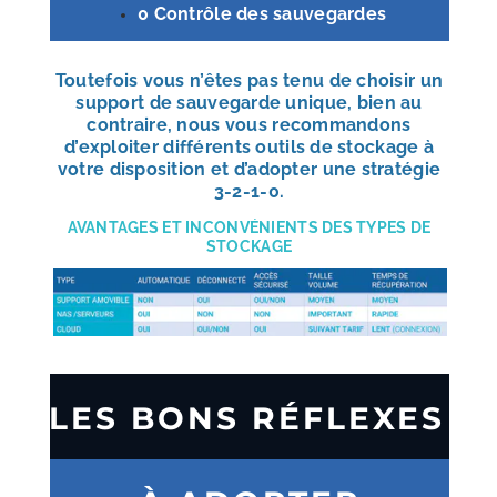
0 Contrôle des sauvegardes
Toutefois vous n’êtes pas tenu de choisir un
support de sauvegarde unique, bien au
contraire, nous vous recommandons
d’exploiter différents outils de stockage à
votre disposition et d’adopter une stratégie
3-2-1-0.
AVANTAGES ET INCONVÉNIENTS DES TYPES DE
STOCKAGE
LES BONS RÉFLEXES