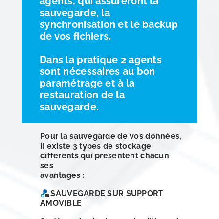
agents, qui assureront la
sauvegarde, la
synchronisation et le backup
de vos fichiers.
Dans la pratique 2 agents
sont nécessaires au bon
paramétrage et à la
restauration de la
sauvegarde.
Pour la sauvegarde de vos données,
il existe 3 types de stockage
différents qui présentent chacun
ses
avantages :
SAUVEGARDE SUR SUPPORT
AMOVIBLE