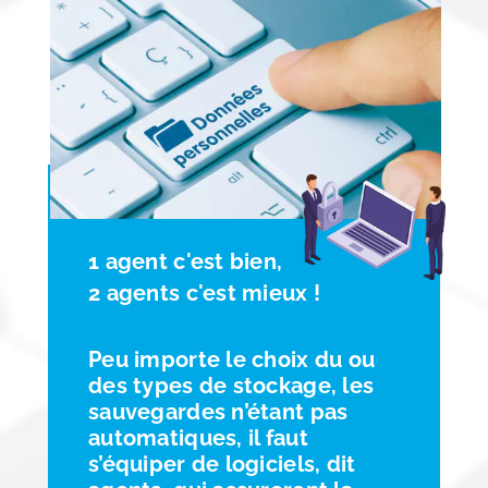
1 agent c'est bien,
2 agents c'est mieux !
Peu importe le choix du ou
des types de stockage, les
sauvegardes n’étant pas
automatiques, il faut
s’équiper de logiciels, dit